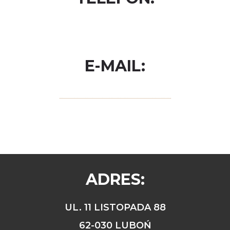
+48 501 707 842
E-MAIL:
rezerwacja@noclegipodrodze.pl
ADRES:
UL. 11 LISTOPADA 88
62-030 LUBOŃ