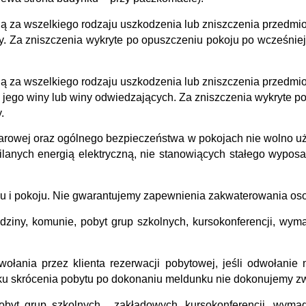
ną za wszelkiego rodzaju uszkodzenia lub zniszczenia przedmi
y. Za zniszczenia wykryte po opuszczeniu pokoju po wcześniej
ną za wszelkiego rodzaju uszkodzenia lub zniszczenia przedmi
 jego winy lub winy odwiedzających. Za zniszczenia wykryte po
.
rowej oraz ogólnego bezpieczeństwa w pokojach nie wolno uży
anych energią elektryczną, nie stanowiących stałego wyposaż
u i pokoju. Nie gwarantujemy zapewnienia zakwaterowania os
rodziny, komunie, pobyt grup szkolnych, kursokonferencji, wy
ołania przez klienta rezerwacji pobytowej, jeśli odwołanie
ku skrócenia pobytu po dokonaniu meldunku nie dokonujemy z
pobyt grup szkolnych , zakładowych, kursokonferencji, wym