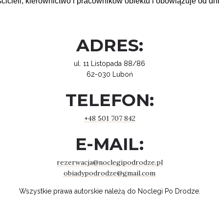
icieli, kierownictwo i pracowników obiektu i obowiązuje od dni
ADRES:
ul. 11 Listopada 88/86
62-030 Luboń
TELEFON:
+48 501 707 842
E-MAIL:
rezerwacja@noclegipodrodze.pl
obiadypodrodze@gmail.com
Wszystkie prawa autorskie należą do Noclegi Po Drodze.