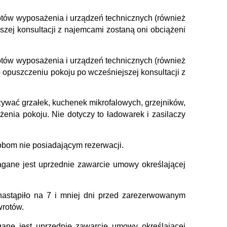
otów wyposażenia i urządzeń technicznych (również
szej konsultacji z najemcami zostaną oni obciążeni
otów wyposażenia i urządzeń technicznych (również
 opuszczeniu pokoju po wcześniejszej konsultacji z
wać grzałek, kuchenek mikrofalowych, grzejników,
enia pokoju. Nie dotyczy to ładowarek i zasilaczy
obom nie posiadającym rezerwacji.
magane jest uprzednie zawarcie umowy określającej
 nastąpiło na 7 i mniej dni przed zarezerwowanym
wrotów.
agane jest uprzednie zawarcie umowy określającej