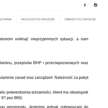
GŁÓWNA
NOCLEGI PO DRODZE
OBIADY PO DRODZE
tronom uniknąć nieprzyjemnych sytuacji, a nam
gulaminu, przepisów BHP i przeciwpożarowych oraz
ulaminie zasad oraz zarządzeń. Należność za pobyt
elu potwierdzenia tożsamości, klient ma obowiązek
 87 poz.960).
go pensjonatu. Jesteśmy jednak zobowiązani do