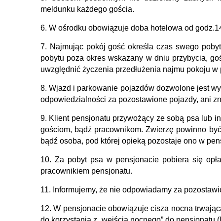
meldunku każdego gościa.
6. W ośrodku obowiązuje doba hotelowa od godz.14
7. Najmując pokój gość określa czas swego pobytu
pobytu poza okres wskazany w dniu przybycia, goś
uwzględnić życzenia przedłużenia najmu pokoju w 
8. Wjazd i parkowanie pojazdów dozwolone jest wył
odpowiedzialności za pozostawione pojazdy, ani zn
9. Klient pensjonatu przywożący ze sobą psa lub 
gościom, bądź pracownikom. Zwierzę powinno być
bądź osoba, pod której opieką pozostaje ono w pen
10. Za pobyt psa w pensjonacie pobiera się opła
pracownikiem pensjonatu.
11. Informujemy, że nie odpowiadamy za pozostawi
12. W pensjonacie obowiązuje cisza nocna trwająca
do korzystania z „wejścia nocnego” do pensjonatu 