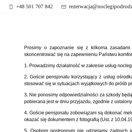
rezerwacja@noclegipodrodz
+48 501 707 842
Regulamin „PoDrodze”
Prosimy o zapoznanie się z kilkoma zasadami 
skoncentrować się na zapewnieniu Państwu komfor
1. Prowadzimy działalność w zakresie usług nocleg
2. Goście pensjonatu korzystający z usług ośrod
stosować się w sytuacjach wyjątkowych do próśb p
3. Nie ponosimy odpowiedzialności za szkody będą
pobierana jest w dniu przyjazdu, zgodnie z ustalo
4. Goście pensjonatu zobowiązani są dokonać meld
okazać się dokumentem z fotografią (Ust. z 10.04.1
5. Osobom postronnym nie udzielamy żadnych i