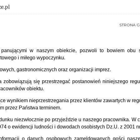
e.pl
STRONA 
panującymi w naszym obiekcie, pozwoli to bowiem obu s
towego i miłego wypoczynku.
owych, gastronomicznych oraz organizacji imprez.
ka zobowiązują się przestrzegać postanowień niniejszego re
racowników obiektu.
ce wynikiem nieprzestrzegania przez klientów zawartych w reg
nym przez Państwa terminem.
unku niezwłocznie po przyjeździe u naszego pracownika. W c
974 o ewidencji ludności i dowodach osobistych Dz.U. z 2001 nr
nformacji o danych osobowych zameldowanych gości nasze