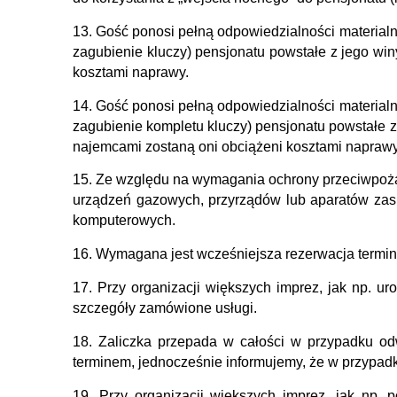
13. Gość ponosi pełną odpowiedzialności material
zagubienie kluczy) pensjonatu powstałe z jego win
kosztami naprawy.
14. Gość ponosi pełną odpowiedzialności material
zagubienie kompletu kluczy) pensjonatu powstałe z
najemcami zostaną oni obciążeni kosztami naprawy
15. Ze względu na wymagania ochrony przeciwpoża
urządzeń gazowych, przyrządów lub aparatów zasil
komputerowych.
16. Wymagana jest wcześniejsza rezerwacja termin
17. Przy organizacji większych imprez, jak np. u
szczegóły zamówione usługi.
18. Zaliczka przepada w całości w przypadku odw
terminem, jednocześnie informujemy, że w przypad
19. Przy organizacji większych imprez, jak np. 