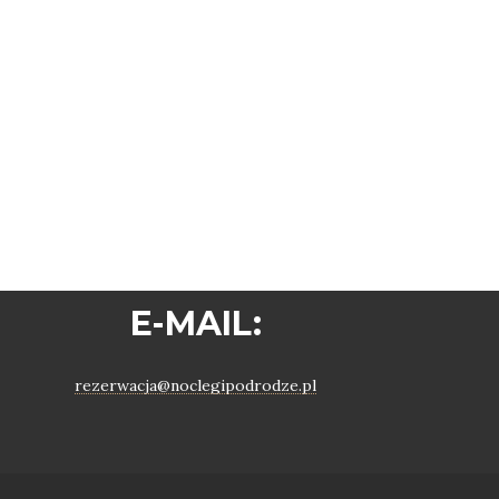
E-MAIL:
rezerwacja@noclegipodrodze.pl