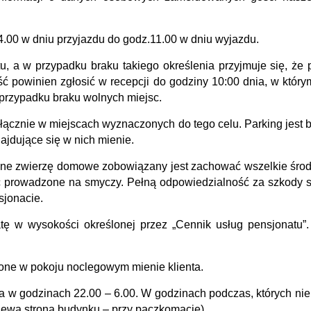
.00 w dniu przyjazdu do godz.11.00 w dniu wyjazdu.
, a w przypadku braku takiego określenia przyjmuje się, że 
ć powinien zgłosić w recepcji do godziny 10:00 dnia, w któr
przypadku braku wolnych miejsc.
ącznie w miejscach wyznaczonych do tego celu. Parking jest bez
ajdujące się w nich mienie.
inne zwierzę domowe zobowiązany jest zachować wszelkie środ
 prowadzone na smyczy. Pełną odpowiedzialność za szkody s
sjonacie.
tę w wysokości określonej przez „Cennik usług pensjonatu”.
one w pokoju noclegowym mienie klienta.
 w godzinach 22.00 – 6.00. W godzinach podczas, których nie
(lewa strona budynku – przy paczkomacie).